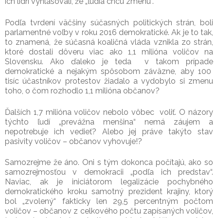
ich lídri vyhlasovali, že „ľudia chcú zmenu“.
Podľa tvrdení väčšiny súčasných politických strán, boli
parlamentné voľby v roku 2016 demokratické. Ak je to tak,
to znamená, že súčasná koaličná vláda vznikla zo strán,
ktoré dostali dôveru viac ako 1,1 milióna voličov na
Slovensku. Ako ďaleko je teda v takom prípade
demokratické a nejakým spôsobom záväzne, aby 100
tisíc účastníkov protestov žiadalo a vydobylo si zmenu
toho, o čom rozhodlo 1,1 milióna občanov?
Ďalších 1,7 milióna voličov nebolo vôbec voliť. O názory
týchto ľudí „prevážna menšina“ nemá záujem a
nepotrebuje ich vedieť? Alebo jej práve takýto stav
pasivity voličov – občanov vyhovuje!?
Samozrejme že áno. Oni s tým dokonca počítajú, ako so
samozrejmosťou v demokracii „podľa ich predstav“.
Naviac, ak je iniciátorom legalizácie pochybného
demokratického kroku samotný prezident krajiny, ktorý
bol „zvolený“ fakticky len 29,5 percentným počtom
voličov – občanov z celkového počtu zapísaných voličov,