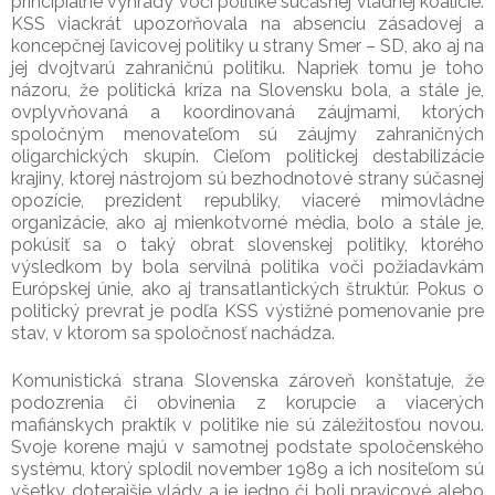
principiálne výhrady voči politike súčasnej vládnej koalície.
KSS viackrát upozorňovala na absenciu zásadovej a
koncepčnej ľavicovej politiky u strany Smer – SD, ako aj na
jej dvojtvarú zahraničnú politiku. Napriek tomu je toho
názoru, že politická kríza na Slovensku bola, a stále je,
ovplyvňovaná a koordinovaná záujmami, ktorých
spoločným menovateľom sú záujmy zahraničných
oligarchických skupín. Cieľom politickej destabilizácie
krajiny, ktorej nástrojom sú bezhodnotové strany súčasnej
opozície, prezident republiky, viaceré mimovládne
organizácie, ako aj mienkotvorné média, bolo a stále je,
pokúsiť sa o taký obrat slovenskej politiky, ktorého
výsledkom by bola servilná politika voči požiadavkám
Európskej únie, ako aj transatlantických štruktúr. Pokus o
politický prevrat je podľa KSS výstižné pomenovanie pre
stav, v ktorom sa spoločnosť nachádza.
Komunistická strana Slovenska zároveň konštatuje, že
podozrenia či obvinenia z korupcie a viacerých
mafiánskych praktík v politike nie sú záležitosťou novou.
Svoje korene majú v samotnej podstate spoločenského
systému, ktorý splodil november 1989 a ich nositeľom sú
všetky doterajšie vlády a je jedno či boli pravicové alebo