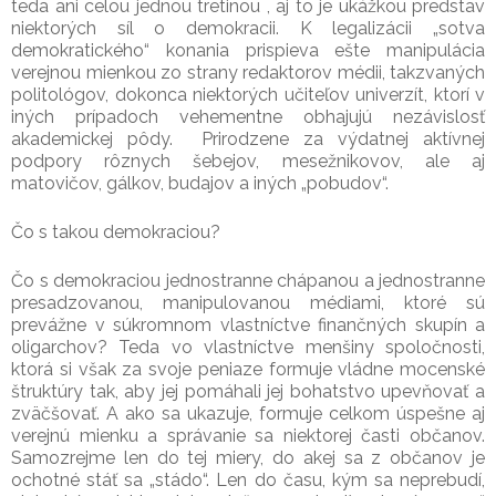
teda ani celou jednou tretinou , aj to je ukážkou predstav
niektorých síl o demokracii. K legalizácii „sotva
demokratického“ konania prispieva ešte manipulácia
verejnou mienkou zo strany redaktorov médii, takzvaných
politológov, dokonca niektorých učiteľov univerzít, ktorí v
iných prípadoch vehementne obhajujú nezávislosť
akademickej pôdy. Prirodzene za výdatnej aktívnej
podpory rôznych šebejov, mesežnikovov, ale aj
matovičov, gálkov, budajov a iných „pobudov“.
Čo s takou demokraciou?
Čo s demokraciou jednostranne chápanou a jednostranne
presadzovanou, manipulovanou médiami, ktoré sú
prevážne v súkromnom vlastníctve finančných skupín a
oligarchov? Teda vo vlastníctve menšiny spoločnosti,
ktorá si však za svoje peniaze formuje vládne mocenské
štruktúry tak, aby jej pomáhali jej bohatstvo upevňovať a
zväčšovať. A ako sa ukazuje, formuje celkom úspešne aj
verejnú mienku a správanie sa niektorej časti občanov.
Samozrejme len do tej miery, do akej sa z občanov je
ochotné stáť sa „stádo“. Len do času, kým sa neprebudí,