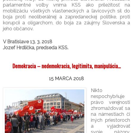
parlamentné voľby vníma KSS ako príležitosť na
mobilizáciu všetkých vlasteneckých a ľavicových síl do
boja proti neoliberálnej a zapredaneckej politike, proti
korupcii a oligarchom, do boja za záujmy Slovenska a
jeho občanov.
V Bratislave 13. 3. 2018
Jozef Hrdlička,
predseda KSS.
Demokracia – nedemokracia, legitimita, manipulácia…
15 MARCA 2018
Nikto
nespochybňuje
právo verejnosti
zhromažďovať sa
na námestiach či
iných priestoroch
a vyjadrovať
svoje názory,