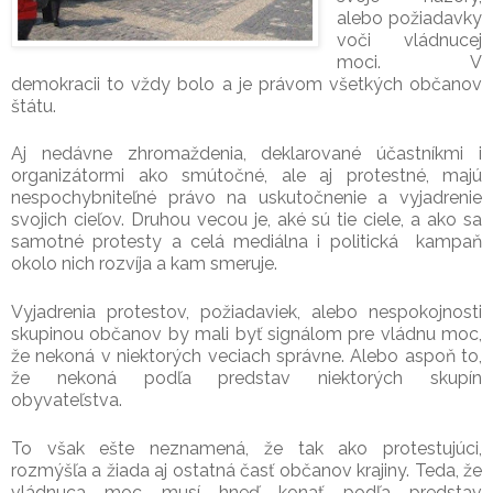
alebo požiadavky
voči vládnucej
moci. V
demokracii to vždy bolo a je právom všetkých občanov
štátu.
Aj nedávne zhromaždenia, deklarované účastníkmi i
organizátormi ako smútočné, ale aj protestné, majú
nespochybniteľné právo na uskutočnenie a vyjadrenie
svojich cieľov. Druhou vecou je, aké sú tie ciele, a ako sa
samotné protesty a celá mediálna i politická kampaň
okolo nich rozvíja a kam smeruje.
Vyjadrenia protestov, požiadaviek, alebo nespokojnosti
skupinou občanov by mali byť signálom pre vládnu moc,
že nekoná v niektorých veciach správne. Alebo aspoň to,
že nekoná podľa predstav niektorých skupín
obyvateľstva.
To však ešte neznamená, že tak ako protestujúci,
rozmýšľa a žiada aj ostatná časť občanov krajiny. Teda, že
vládnuca moc musí hneď konať podľa predstav