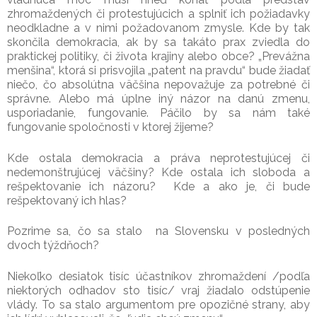
zhromaždených či protestujúcich a splniť ich požiadavky
neodkladne a v nimi požadovanom zmysle. Kde by tak
skončila demokracia, ak by sa takáto prax zviedla do
praktickej politiky, či života krajiny alebo obce? „Prevážna
menšina“, ktorá si prisvojila „patent na pravdu“ bude žiadať
niečo, čo absolútna väčšina nepovažuje za potrebné či
správne. Alebo má úplne iný názor na danú zmenu,
usporiadanie, fungovanie. Páčilo by sa nám také
fungovanie spoločnosti v ktorej žijeme?
Kde ostala demokracia a práva neprotestujúcej či
nedemonštrujúcej väčšiny? Kde ostala ich sloboda a
rešpektovanie ich názoru? Kde a ako je, či bude
rešpektovaný ich hlas?
Pozrime sa, čo sa stalo na Slovensku v posledných
dvoch týždňoch?
Niekoľko desiatok tisíc účastníkov zhromaždení /podľa
niektorých odhadov sto tisíc/ vraj žiadalo odstúpenie
vlády. To sa stalo argumentom pre opozičné strany, aby