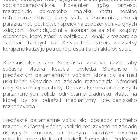
sociálnodemokratické. November 1989 priniesol
rozkradnutie obrovského majetku štátu, totálne
ochromenie aktívnej úlohy štátu v ekonomike, ako aj
parazitizmus politických špičiek na zúbožených verejných
zdrojoch. Rozhodujúcimi v ekonomike sa stali skupiny
oligarchov, ktoré zrástli s politikou a konajú v rozpore so
záujmami bežných ľudí. KSS je toho názoru, že všetky
korupčné kauzy je potrebné prešetriť a ich aktérov súdiť.
Komunistická strana Slovenska zastáva názor, aby
súčasná vládna koalícia priviedla Slovensko k
predčasným parlamentným voľbám, ktoré by sa mali
uskutočniť výhradne na základe rozhodnutia Národnej
rady Slovenskej republiky. Do času konania predčasných
parlamentných volieb odmietame úradnícku vládu, na
ktorej by sa odrážali mechanizmy prezidentského
rozhodovania.
Predčasné parlamentné voľby, ako dôsledok možného
rozpadu súčasnej vládnej koalície, realizované na základe
ústavných princípov, sú jediným správnym riešením
politickej krízy, do ktorej priviedli Slovensko. Predčasné