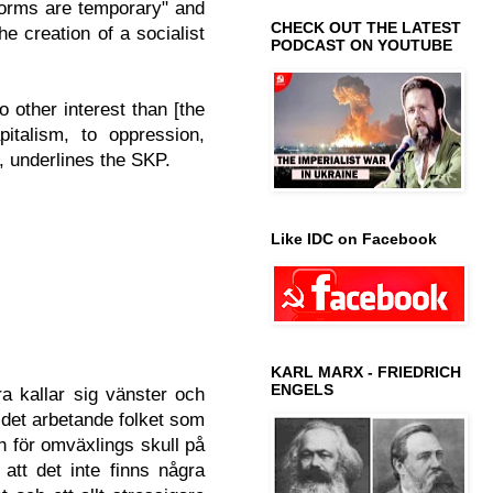
eforms are temporary" and
CHECK OUT THE LATEST
e creation of a socialist
PODCAST ON YOUTUBE
 other interest than [the
italism, to oppression,
", underlines the SKP.
Like IDC on Facebook
KARL MARX - FRIEDRICH
ENGELS
ra kallar sig vänster och
 det arbetande folket som
ch för omväxlings skull på
 att det inte finns några