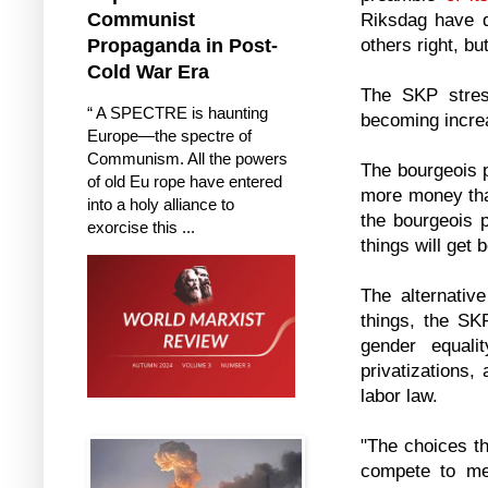
Communist
Riksdag have d
others right, bu
Propaganda in Post-
Cold War Era
The SKP stress
“ A SPECTRE is haunting
becoming increa
Europe—the spectre of
Communism. All the powers
The bourgeois p
of old Eu rope have entered
more money than
into a holy alliance to
the bourgeois 
exorcise this ...
things will get 
The alternativ
things, the SK
gender equali
privatizations,
labor law.
"The choices tha
compete to me