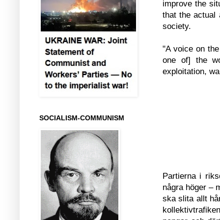
improve the sit
that the actual
society.
"A voice on the
one of] the wo
exploitation, w
SOCIALISM-COMMUNISM
Partierna i rik
några höger – m
ska slita allt 
kollektivtrafik