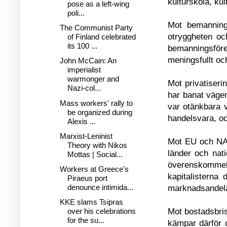
kulturskola, ku
pose as a left-wing
poli...
Mot bemanning
The Communist Party
otryggheten oc
of Finland celebrated
its 100 ...
bemanningsför
meningsfullt oc
John McCain: An
imperialist
warmonger and
Mot privatiser
Nazi-col...
har banat vägen
Mass workers' rally to
var otänkbara v
be organized during
handelsvara, oc
Alexis ...
Marxist-Leninist
Mot EU och NATO
Theory with Nikos
länder och nati
Mottas | Social...
överenskomme
Workers at Greece's
kapitalisterna
Piraeus port
denounce intimida...
marknadsandelar
KKE slams Tsipras
Mot bostadsbri
over his celebrations
for the su...
kämpar därför 