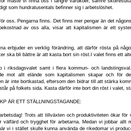
ör måste vi finna oss i längre vårdköer, sämre skolresultat
idigt som hundratusentals befinner sig i arbetslöshet.
för oss. Pengarna finns. Det finns mer pengar än det någonsi
å bekostnad av oss alla, visar att kapitalismen är ett sys
rna erbjuder en verklig förändring, att därför rösta på någo
r ska bli bättre är att kasta bort sin röst.I valet finns ett alt
p i riksdagsvalet samt i flera kommun- och landstingsva
nde mot allt elände som kapitalismen skapar och för de
n är inte bortkastad, eftersom den bidrar till att stärka kom
tår på folkets sida. Kasta därför inte bort din röst i valet, st
SKP ÄR ETT STÄLLNINGSTAGANDE:
rbetsdag! Trots att tillväxten och produktiviteten ökar för 
r välfärd och trygghet för arbetarna. Medan vi jobbar allt m
när vi i stället skulle kunna använda de rikedomar vi produce