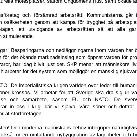
lturella mötesplatser, såsom Ungdomens Hus, samt ökade an
sföretag och försämrad arbetsrätt! Kommunisterna går 
h osäkerheten genom att kämpa för trygghet på arbetspla
etagen, ett utvidgande av arbetsrätten så att alla ga
h stimulerande.
ingar! Besparingarna och nedläggningarna inom vården har ö
 för det ökande marknadsinslag som öppnat vården för prof
aror, har idag blivit just det. SKP menar att människors liv
h arbetar för det system som möjliggör en mänsklig sjukvår
! De imperialistiska krigen världen över leder till humanit
oner krossas. Vi arbetar för att Sverige ska dra sig ur varj
lse och samarbete, såsom EU och NATO. De svenska
 drar in oss i krig, där vi själva, våra söner och döttr
 åt storföretagen.
sten! Den moderna människans behov inbegriper naturligtvis
också för en omfattande nybyggnation av lägenheter och hu