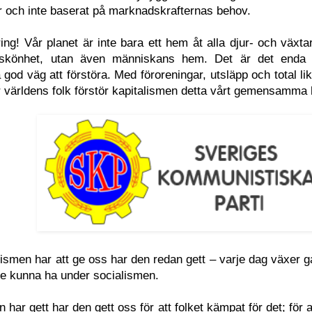
r och inte baserat på marknadskrafternas behov.
ring! Vår planet är inte bara ett hem åt alla djur- och växt
skönhet, utan även människans hem. Det är det enda
god väg att förstöra. Med föroreningar, utsläpp och total lik
 världens folk förstör kapitalismen detta vårt gemensamma
ismen har att ge oss har den redan gett – varje dag växer g
le kunna ha under socialismen.
n har gett har den gett oss för att folket kämpat för det; f