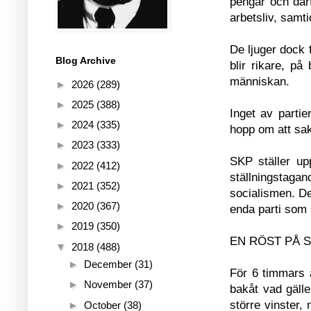
pengar och därf
arbetsliv, samt
De ljuger dock 
Blog Archive
blir rikare, p
människan.
►
2026
(289)
►
2025
(388)
Inget av partie
►
2024
(335)
hopp om att sake
►
2023
(333)
SKP ställer up
►
2022
(412)
ställningstaga
►
2021
(352)
socialismen. De
►
2020
(367)
enda parti som s
►
2019
(350)
EN RÖST PÅ 
▼
2018
(488)
►
December
(31)
För 6 timmars a
►
November
(37)
bakåt vad gälle
större vinster, 
►
October
(38)