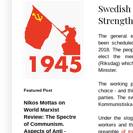
Swedish 
Strengt
The general e
been schedule
2018. The peop
elect the me
(Riksdag) which
Minister.
The working 
choice - and th
Featured Post
parties. The s
Nikos Mottas on
Kommunistiska 
World Marxist
Review: The Spectre
Under the slog
of Communism.
workers and th
Aspects of Anti -
preamble
of it