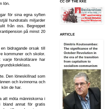
CC OF THE KKE
n lön.
ngar för sina egna syften
stjäl hundratals miljarder
ulit från oss. Begreppet
garantipension på minst 20
ARTICLE
 en bidragande orsak till
rre kommuner och skolor.
 varje förskollärare har
e grundskoleklass.
bete. Den löneskillnad som
männen och kvinnorna och
t kön de har.
ra att möta människorna i
 bland annat för gratis