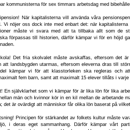
par kommunisterna för sex timmars arbetsdag med bibehålle
ipension! När kapitalisterna vill använda våra pensionspe
. Vi nöjer oss dock inte med enbart det: när kapitalisterna 
ioner måste vi svara med att ta tillbaka allt som de st
 ska förpassas till historien, därför kämpar vi för en höjd 
ånaden.
kola! Det fria skolvalet måste avskaffas, eftersom det är
h att landsbygden utarmas, eftersom eleverna dras till stö
del kämpar vi för att klasstorleken ska regleras och att
aximalt fem barn, samt att maximalt 15 elever tillåts i varj
t! En självklarhet som vi kämpar för är lika lön för lika ar
 mellan män och kvinnor kör in en kil mellan de arbetande 
 det är ovärdigt att människor får olika lön baserat på vilke
tsning! Principen för stärkandet av folkets kultur måste va
jö, i deras eget sammanhang. Därför kämpar vårt parti