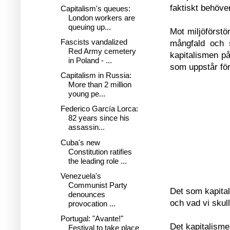
faktiskt behöve
Capitalism's queues:
London workers are
queuing up...
Mot miljöförstö
Fascists vandalized
mångfald och 
Red Army cemetery
kapitalismen på 
in Poland - ...
som uppstår för
Capitalism in Russia:
More than 2 million
young pe...
Federico García Lorca:
82 years since his
assassin...
Cuba's new
Constitution ratifies
the leading role ...
Venezuela's
Communist Party
Det som kapital
denounces
och vad vi skul
provocation ...
Portugal: "Avante!"
Det kapitalisme
Festival to take place