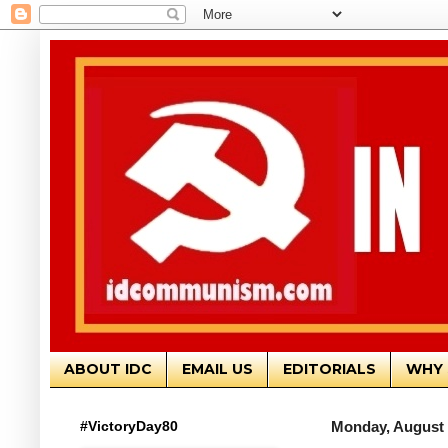
ABOUT IDC
EMAIL US
EDITORIALS
WHY 
#VictoryDay80
Monday, August 