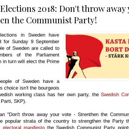
Elections 2018: Don't throw away 
hen the Communist Party!
lections in Sweden have
d for Sunday 9 September
le of Sweden are called to
mbers of the Parliament
 in turn will elect the Prime
people of Sweden have a
is choice isn't the bourgeois
wedish working class has her own party, the
Swedish Com
Parti, SKP).
an "Don't throw away your vote - Strenthen the Communi
e popular strata of the country to strengthen the Party th
s electoral manifesto
the Swedish Communist Party points 