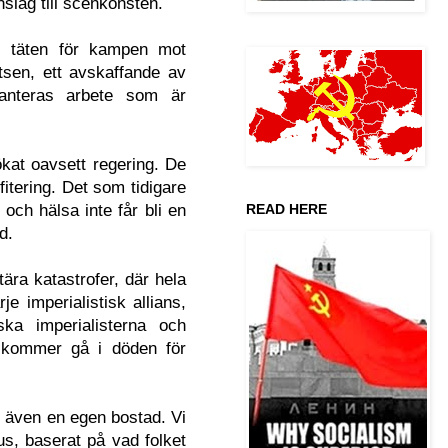
slag till scenkonsten.
i täten för kampen mot
tsen, ett avskaffande av
ranteras arbete som är
kat oavsett regering. De
itering. Det som tidigare
 och hälsa inte får bli en
READ HERE
d.
ära katastrofer, där hela
e imperialistisk allians,
 imperialisterna och
ar kommer gå i döden för
 även en egen bostad. Vi
s, baserat på vad folket