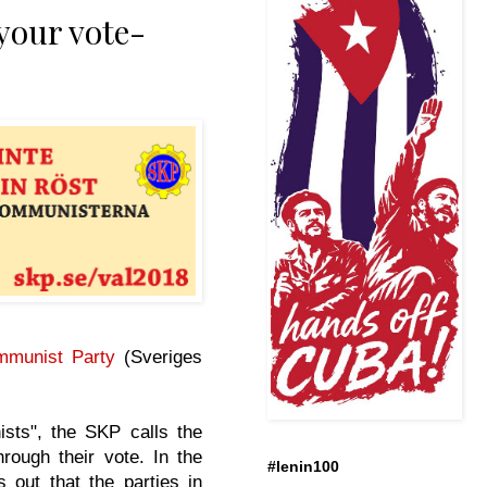
your vote-
munist Party
(Sveriges
sts", the SKP calls the
rough their vote. In the
#lenin100
out that the parties in