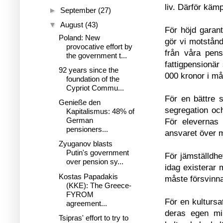
liv. Därför käm
►
September
(27)
▼
August
(43)
För höjd garant
Poland: New
gör vi motstånd
provocative effort by
från våra pens
the government t...
fattigpensionär
92 years since the
000 kronor i m
foundation of the
Cypriot Commu...
För en bättre s
Genieße den
segregation oc
Kapitalismus: 48% of
German
För elevernas 
pensioners...
ansvaret över m
Zyuganov blasts
Putin's government
För jämställdhe
over pension sy...
idag existerar
Kostas Papadakis
måste försvinna;
(KKE): The Greece-
FYROM
För en kultursa
agreement...
deras egen mil
Tsipras' effort to try to