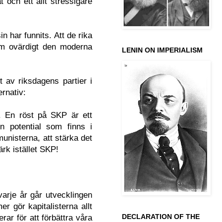
 och ett allt stressigare
n har funnits. Att de rika
tem ovärdigt den moderna
LENIN ON IMPERIALISM
t av riksdagens partier i
ernativ:
l. En röst på SKP är ett
n potential som finns i
munisterna, att stärka det
ärk istället SKP!
varje år går utvecklingen
er gör kapitalisterna allt
DECLARATION OF THE
rar för att förbättra våra