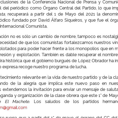
clusiones de la Conferencia Nacional de Prensa y Comun
l del periódico como Órgano Central del Partido, lo que imp
sta
, recuperará a partir del 1 de Mayo del 2021 la denom
ódico fundado por David Álfaro Siqueiros, y que fue el órg
Internacional Comunista.
ción no es sólo un cambio de nombre, tampoco es nostalgia 
ecesidad de que los comunistas fortalezcamos nuestros vín
plotados para poder hacer frente a los monopolios que en 
resión y explotación. También es dable recuperar el nombre
tira histórica que el gobierno burgués de López Obrador ha in
o expresa recoge nuestro programa de lucha.
tecimiento relevante en la vida de nuestro partido y de la c
ndo de la alegría que implica este nuevo paso en nuestr
es extendemos la invitación para enviar un mensaje de saluta
anda y organización de la clase obrera que este 1° de Mayo
de
El Machete
. Los saludos de los partidos herman
pcm@gmail.com
, se ruega que a partir del 1° de mayo el órgano del CC d