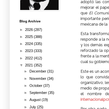
adoptó las con
mejorar el pape
que
El Comuni
importante peri
Blog Archive
mexicana de la 
►
2026
(287)
Esta transforma
►
2025
(388)
responde a la n
►
2024
(335)
y los demás ex
reforzado la op
►
2023
(333)
frente a la men
►
2022
(412)
cual su gobiern
▼
2021
(352)
Este es un acon
►
December
(31)
lo que convida
►
November
(34)
organizativo, l
►
October
(37)
medio de propag
►
September
(35)
el nombre 
internacional
►
August
(19)
►
July
(25)
Por otra parte