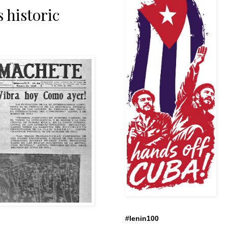
 historic
#lenin100