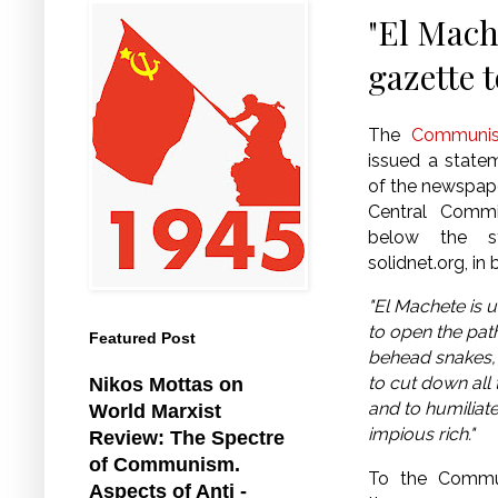
"El Mach
gazette 
The
Communis
issued a state
of the newspape
Central Commi
below the st
solidnet.org, in
"El Machete is u
to open the path
Featured Post
behead snakes,
to cut down all
Nikos Mottas on
and to humiliat
World Marxist
impious rich."
Review: The Spectre
of Communism.
To the Commu
Aspects of Anti -