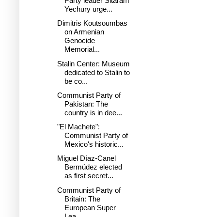
Party leader Sitaram
Yechury urge...
Dimitris Koutsoumbas
on Armenian
Genocide
Memorial...
Stalin Center: Museum
dedicated to Stalin to
be co...
Communist Party of
Pakistan: The
country is in dee...
"El Machete":
Communist Party of
Mexico's historic...
Miguel Díaz-Canel
Bermúdez elected
as first secret...
Communist Party of
Britain: The
European Super
Lea...