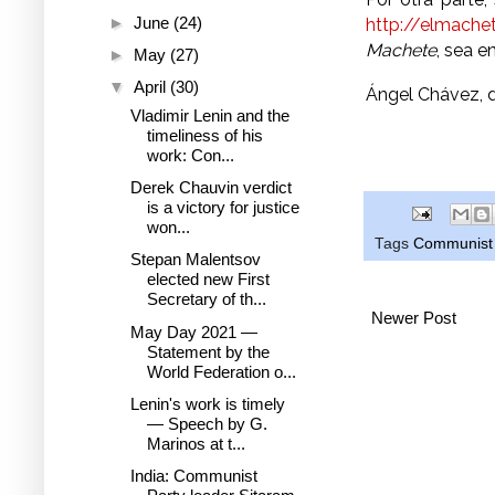
►
June
(24)
http://elmache
Machete
, sea e
►
May
(27)
▼
April
(30)
Ángel Chávez, d
Vladimir Lenin and the
timeliness of his
work: Con...
Derek Chauvin verdict
is a victory for justice
won...
Tags
Communist 
Stepan Malentsov
elected new First
Secretary of th...
Newer Post
May Day 2021 —
Statement by the
World Federation o...
Lenin's work is timely
— Speech by G.
Marinos at t...
India: Communist