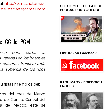
 at
http://elmachete.mx/
.
CHECK OUT THE LATEST
melmachete@gmail.com
PODCAST ON YOUTUBE
del CC del PCM
irve para cortar la
Like IDC on Facebook
as veredas en los bosques
r culebras, tronchar toda
 la soberbia de los ricos
KARL MARX - FRIEDRICH
munistas miembros del:
ENGELS
icios del mes de Marzo
no del Comité Central del
ta de México, éste se