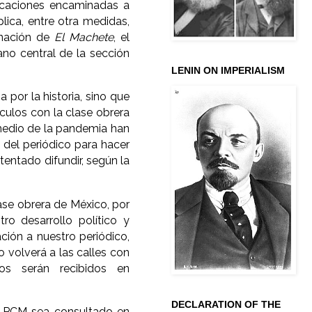
icaciones encaminadas a
lica, entre otra medidas,
inación de
El Machete
, el
ano central de la sección
LENIN ON IMPERIALISM
por la historia, sino que
culos con la clase obrera
medio de la pandemia han
 del periódico para hacer
tentado difundir, según la
lase obrera de México, por
o desarrollo político y
ción a nuestro periódico,
 volverá a las calles con
os serán recibidos en
DECLARATION OF THE
el PCM sea consultado en