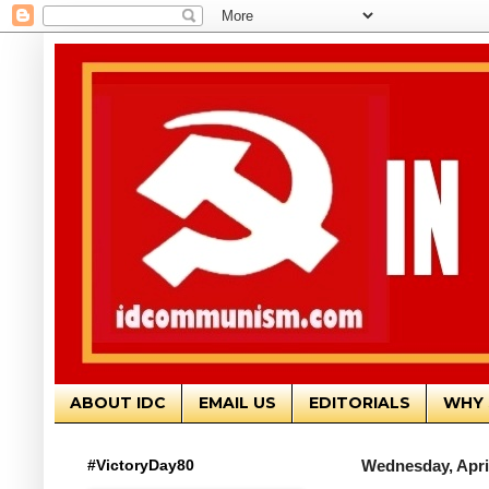
ABOUT IDC
EMAIL US
EDITORIALS
WHY 
#VictoryDay80
Wednesday, April