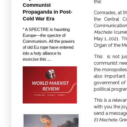
the:
Communist
Propaganda in Post-
Comrades, at th
Cold War Era
the Central 
Communications 
“ A SPECTRE is haunting
Machete
(curre
Europe—the spectre of
May 1, 2021 Th
Communism. All the powers
Organ of the Me
of old Eu rope have entered
into a holy alliance to
This is not ju
exorcise this ...
communist needs
the monopolies,
also important 
government of 
political progra
This is a releva
with you the jo
send a message 
El Machete
. Gr