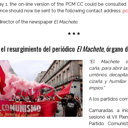
May 1, the on-line version of the PCM CC could be consulted
nce should now be sent to the following contact address:
pc
irector of the newspaper
El Machete
.
* * *
el resurgimiento del periódico
El Machete
, órgano 
“El Machete s
caña, para abrir l
umbríos, decapita
cizaña y humillar
impíos.”
A los partidos co
Camaradas, a in
sesionó el VII Ple
Partido Comunis