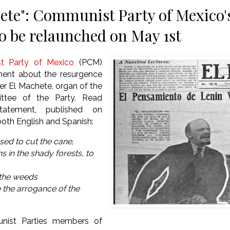
ete": Communist Party of Mexico's
to be relaunched on May 1st
t Party of Mexico
(PCM)
ment about the resurgence
r El Machete, organ of the
ttee of the Party. Read
atement, published on
 both English and Spanish:
sed to cut the cane,
s in the shady forests, to
 the weeds
e the arrogance of the
nist Parties members of